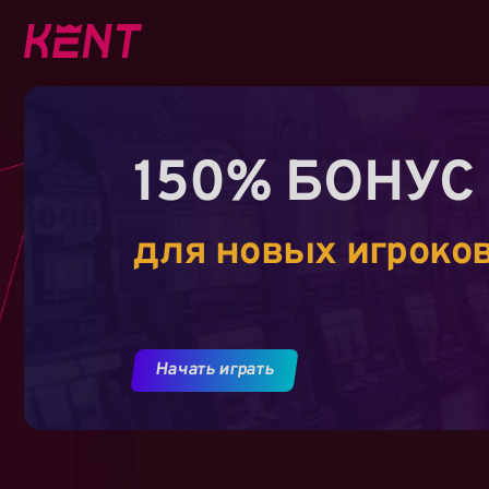
150% БОНУС
для новых игроко
Начать играть